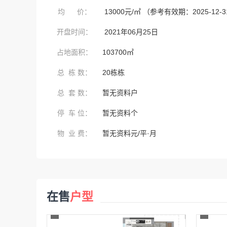
均 价：
13000元/㎡ （参考有效期：2025-12-
开盘时间：
2021年06月25日
占地面积：
103700㎡
总 栋 数：
20栋栋
总 套 数：
暂无资料户
停 车 位：
暂无资料个
物 业 费：
暂无资料元/平·月
在售
户型