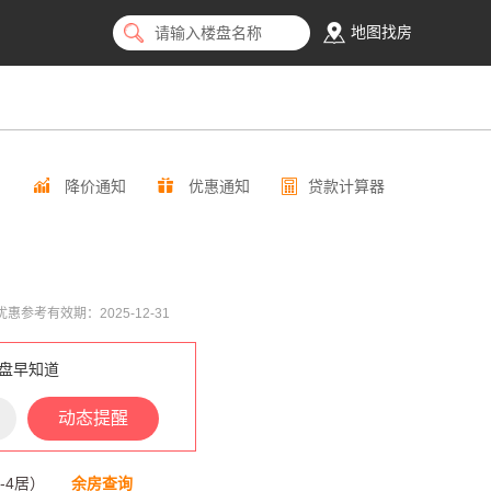
地图找房
请输入楼盘名称
降价通知
优惠通知
贷款计算器
惠参考有效期：2025-12-31
盘早知道
动态提醒
居-4居）
余房查询