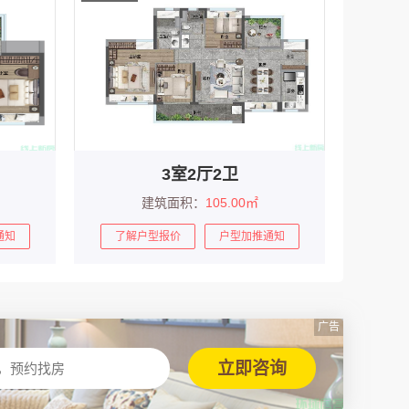
3室2厅2卫
建筑面积：
105.00㎡
通知
了解户型报价
户型加推通知
广告