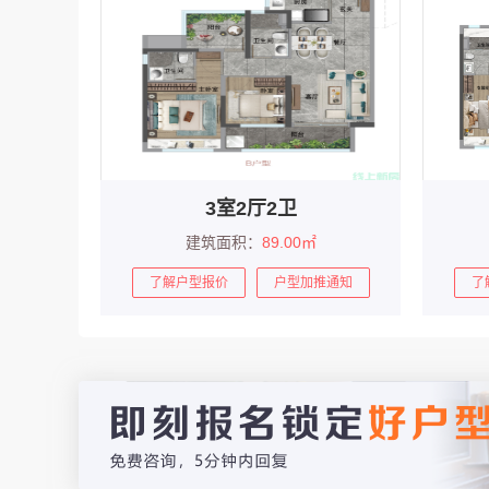
3室2厅2卫
建筑面积：
89.00㎡
了解户型报价
户型加推通知
了