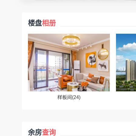
楼盘
相册
样板间(24)
余房
查询