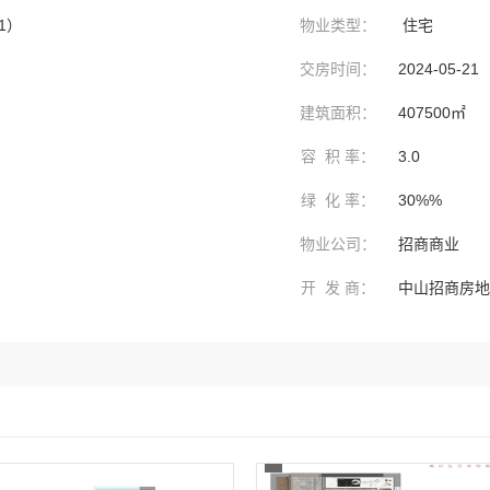
31）
物业类型：
住宅
交房时间：
2024-05-21
建筑面积：
407500㎡
容 积 率：
3.0
绿 化 率：
30%%
物业公司：
招商商业
开 发 商：
中山招商房地