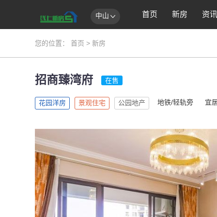
首页
新房
资
中山
您的位置：
首页
>
新房
招商臻湾府
在售
地铁/轻轨旁
宜
花园洋房
景观住宅
公园地产