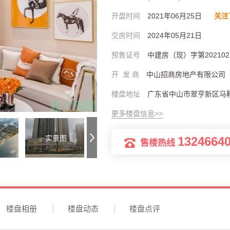
开盘时间
2021年06月25日
关注
交房时间
2024年05月21日
预售证号
中建房（现）字第202102
开 发 商
中山招商房地产有限公司
楼盘地址
更多楼盘信息>>
实景图
交通图
1324664
售楼热线
楼盘相册
楼盘动态
楼盘点评