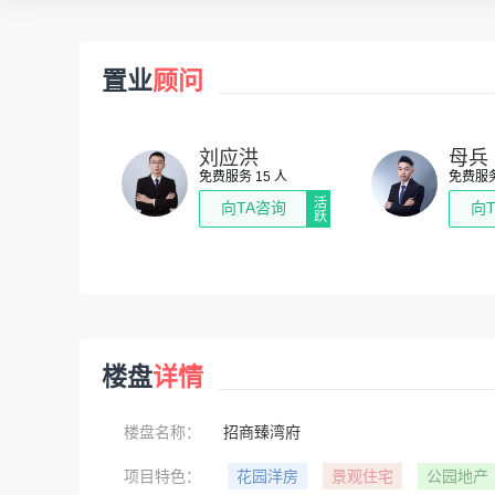
置业
顾问
刘应洪
母兵
免费服务 15 人
免费服务
活跃
向TA咨询
向
楼盘
详情
楼盘名称：
招商臻湾府
项目特色：
花园洋房
景观住宅
公园地产