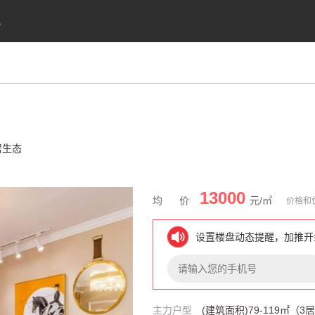
讯
居生态
13000
均 价
元/㎡
价格和优
设置楼盘动态提醒，加推开
主力户型
(建筑面积)79-119㎡（3