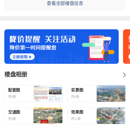
查看全部楼盘信息
楼盘相册
配套图
实景图
共9张
共4张
交通图
效果图
共3张
共11张