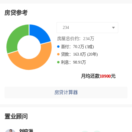
房贷参考
234
房屋总价约：
234
万
首付：
70.2
万
(3成)
贷款：
163.8
万
(20年)
利息：
98.91
万
月均还款
10900
元
房贷计算器
置业顾问
刘应洪