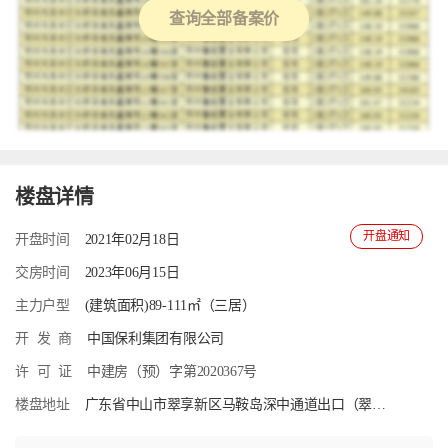
查询全部备案价
楼盘详情
开盘通知
开盘时间
2021年02月18日
交房时间
2023年06月15日
主力户型
(建筑面积)89-111㎡（三居）
开
发
商
中国保利集团有限公司
许
可
证
中建房（预）字第2020367号
楼盘地址
广东省中山市翠享新区马鞍岛深中通道出口（翠亨快线下桥直行500米）