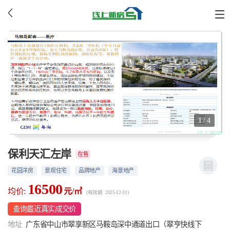
1 / 4
保利天汇左岸
在售
花园洋房
景观住宅
品牌地产
海景地产
16500
均价:
元/㎡
(有效期 2025-12-31)
查询最近真实成交价
地址
广东省中山市翠享新区马鞍岛深中通道出口（翠亨快线下