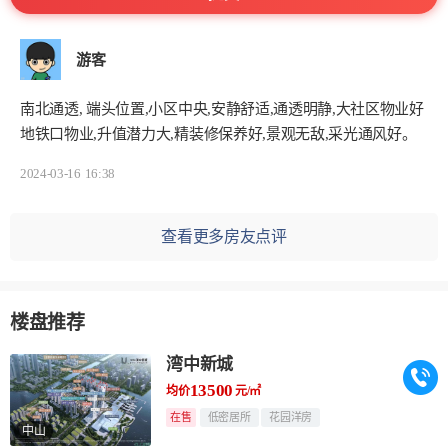
游客
南北通透, 端头位置,小区中央,安静舒适,通透明静,大社区物业好
地铁口物业,升值潜力大,精装修保养好,景观无敌,采光通风好。
2024-03-16
16:38
查看更多房友点评
楼盘推荐
湾中新城
13500
均价
元/㎡
在售
低密居所
花园洋房
中山