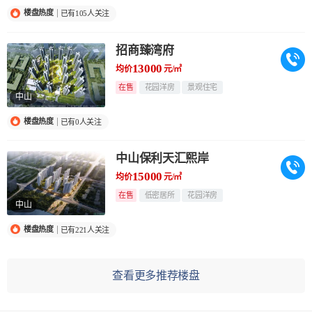
楼盘热度
已有105人关注
招商臻湾府
13000
均价
元/㎡
在售
花园洋房
景观住宅
中山
楼盘热度
已有0人关注
中山保利天汇熙岸
15000
均价
元/㎡
在售
低密居所
花园洋房
中山
楼盘热度
已有221人关注
查看更多推荐楼盘