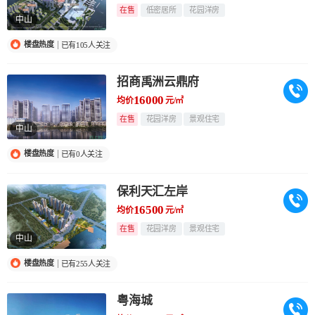
在售
低密居所
花园洋房
中山
楼盘热度
已有105人关注
招商禹洲云鼎府
16000
均价
元/㎡
在售
花园洋房
景观住宅
中山
楼盘热度
已有0人关注
保利天汇左岸
16500
均价
元/㎡
在售
花园洋房
景观住宅
中山
楼盘热度
已有255人关注
粤海城