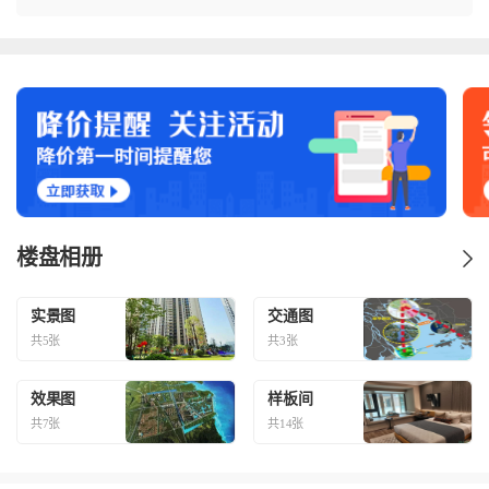
楼盘相册
实景图
交通图
共5张
共3张
效果图
样板间
共7张
共14张