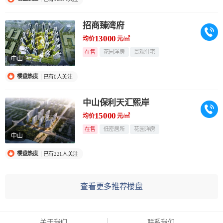
招商臻湾府
13000
均价
元/㎡
在售
花园洋房
景观住宅
中山
楼盘热度
已有0人关注
中山保利天汇熙岸
15000
均价
元/㎡
在售
低密居所
花园洋房
中山
楼盘热度
已有221人关注
查看更多推荐楼盘
关于我们
联系我们