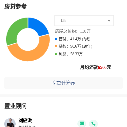
房贷参考
138
房屋总价约：
138
万
首付：
41.4
万
(3成)
贷款：
96.6
万
(20年)
利息：
58.33
万
月均还款
6500
元
房贷计算器
置业顾问
刘应洪