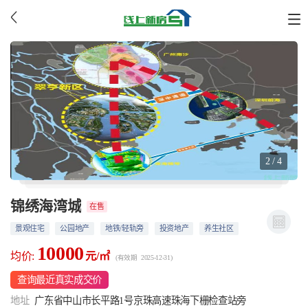
2 / 4
锦绣海湾城
在售
景观住宅
公园地产
地铁/轻轨旁
投资地产
养生社区
10000
均价:
元/㎡
(有效期 2025-12-31)
查询最近真实成交价
地址
广东省中山市长平路1号京珠高速珠海下栅检查站旁