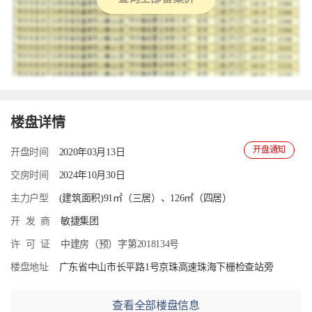
楼盘详情
开盘通知
开盘时间
2020年03月13日
交房时间
2024年10月30日
主力户型
(建筑面积)91㎡（三居）、126㎡（四居）
开
发
商
敏捷集团
许
可
证
中建房（预）字第2018134号
楼盘地址
广东省中山市长平路1号京珠高速珠海下栅检查站旁
查看全部楼盘信息