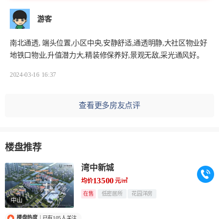
游客
南北通透, 端头位置,小区中央,安静舒适,通透明静,大社区物业好
地铁口物业,升值潜力大,精装修保养好,景观无敌,采光通风好。
2024-03-16
16:37
查看更多房友点评
楼盘推荐
湾中新城
13500
均价
元/㎡
在售
低密居所
花园洋房
中山
楼盘热度
已有105人关注